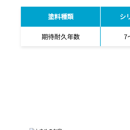
塗料種類
シ
期待耐久年数
7