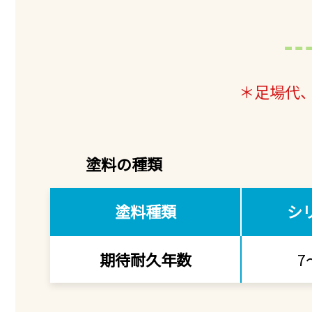
＊足場代
塗料の種類
塗料種類
シ
期待耐久年数
7