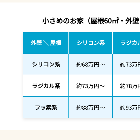
小さめのお家
（屋根60㎡・外壁
外壁 ＼ 屋根
シリコン系
ラジカ
シリコン系
約68万円～
約73万
ラジカル系
約73万円～
約78万
フッ素系
約88万円～
約93万