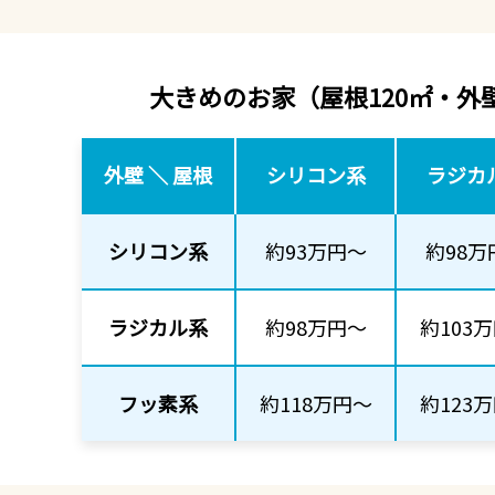
大きめのお家
（屋根120㎡・外壁
外壁 ＼ 屋根
シリコン系
ラジカ
シリコン系
約93万円～
約98万
ラジカル系
約98万円～
約103
フッ素系
約118万円～
約123