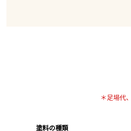
＊足場代
塗料の種類