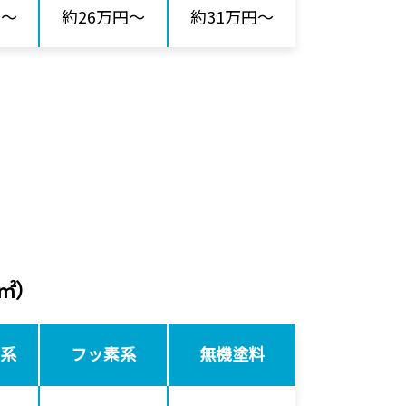
円～
約26万円～
約31万円～
0㎡）
系
フッ素系
無機塗料