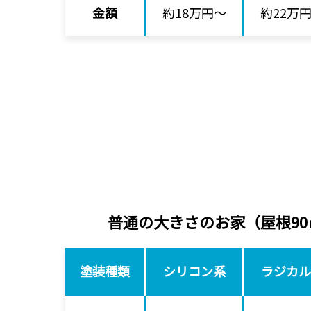
金額
約18万円～
約22万
普通の大きさのお家
（屋根9
塗装種類
シリコン系
ラジカル