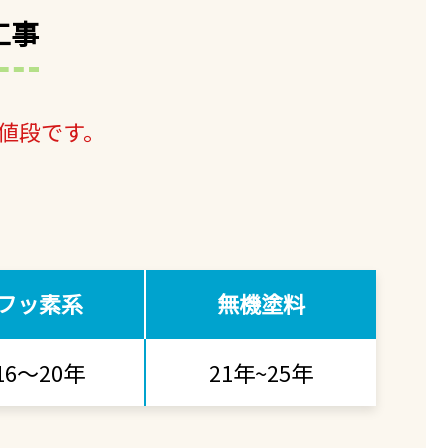
工事
値段です。
フッ素系
無機塗料
16～20年
21年~25年