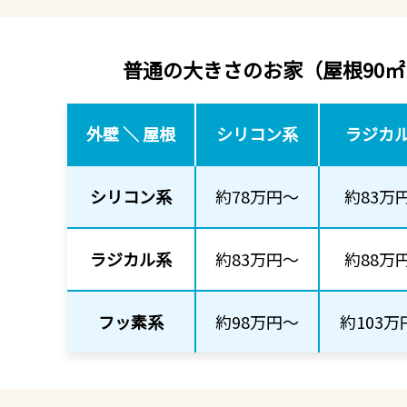
普通の大きさのお家
（屋根90㎡
外壁 ＼ 屋根
シリコン系
ラジカ
シリコン系
約78万円～
約83万
ラジカル系
約83万円～
約88万
フッ素系
約98万円～
約103万