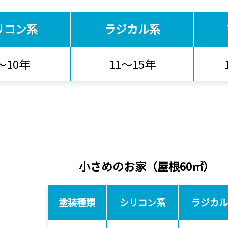
リコン系
ラジカル系
～10年
11～15年
小さめのお家
（屋根60㎡）
塗装種類
シリコン系
ラジカル