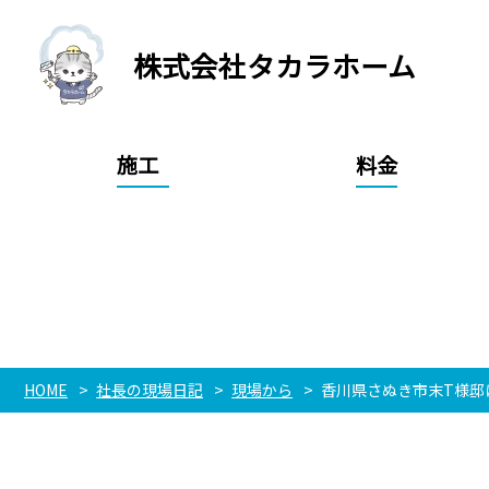
株式会社タカラホーム
施工
料金
HOME
社長の現場日記
現場から
香川県さぬき市末T様邸