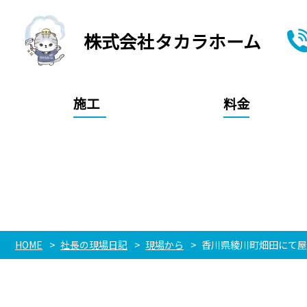
株式会社タカラホーム
施工
料金
HOME
社長の現場日記
現場から
香川県綾川町畑田にて